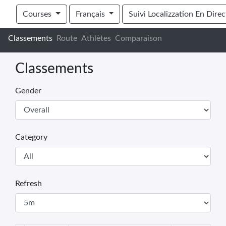
Cederberg Traverse 2024
Courses
Français
Suivi Localizzation En Direc
Classements
Route
Athlètes
Comparaison
Classements
Gender
Category
Refresh