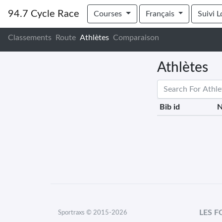
94.7 Cycle Race
Courses
Français
Suivi L
Classements
Route
Athlètes
Comparaison
Athlètes
Bib id
LES 
Sportraxs © 2015-2026