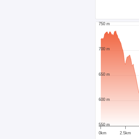
750 m
700 m
650 m
600 m
550 m
0km
2.5km