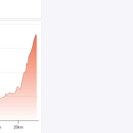
m
20km