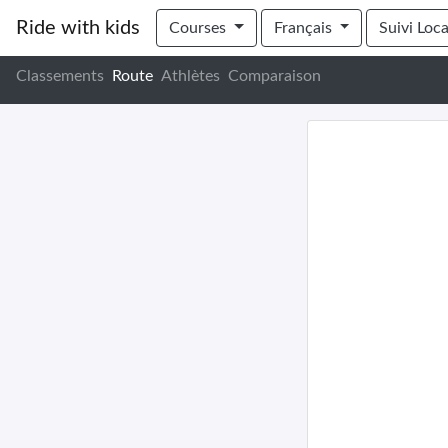
Ride with kids
Courses
Français
Suivi Loca
Classements
Route
Athlètes
Comparaison