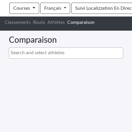
Peak2Peak Xtreme Enduro 2023
Courses
Français
Suivi Localizzation En Direc
Classements
Route
Athlètes
Comparaison
Comparaison