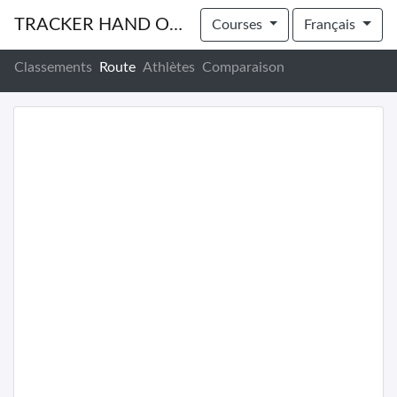
TRACKER HAND OUT/IN
Courses
Français
Classements
Route
Athlètes
Comparaison