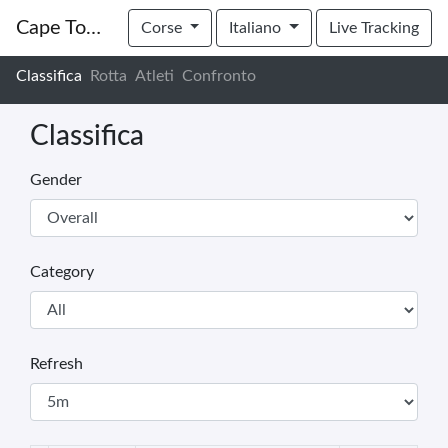
Cape Town Cycle Tour 2022 - Buggy's
Corse
Italiano
Live Tracking
Classifica
Rotta
Atleti
Confronto
Classifica
Gender
Category
Refresh