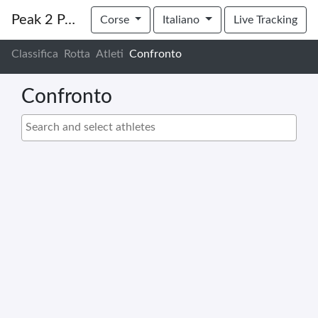
Peak 2 Peak 2024
Corse
Italiano
Live Tracking
Classifica
Rotta
Atleti
Confronto
Confronto