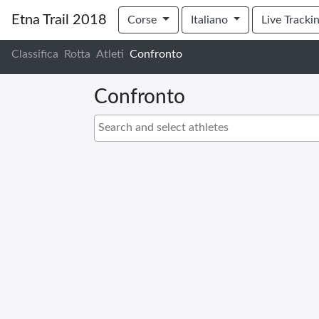
Etna Trail 2018
Corse
Italiano
Live Tracki
Classifica
Rotta
Atleti
Confronto
Confronto