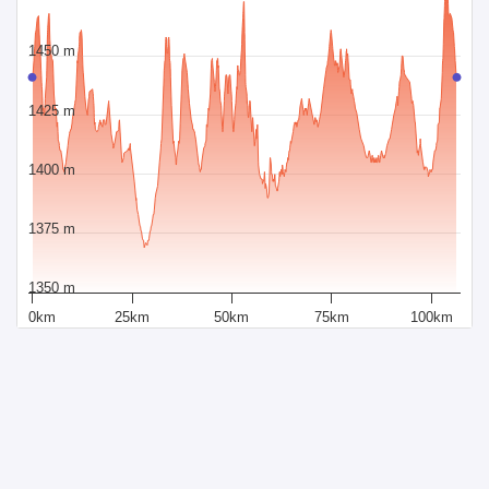
1450 m
1425 m
1400 m
1375 m
1350 m
0km
25km
50km
75km
100km
Distanza
Soluzioni fornite da Sportraxs
Sportraxs © 2015-2026
PRODOTTI
SOCIAL