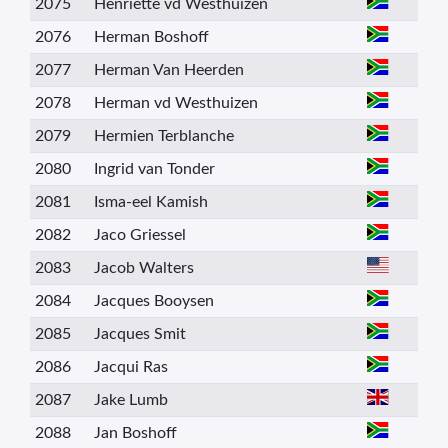
2075
Henriette vd Westhuizen
2076
Herman Boshoff
2077
Herman Van Heerden
2078
Herman vd Westhuizen
2079
Hermien Terblanche
2080
Ingrid van Tonder
2081
Isma-eel Kamish
2082
Jaco Griessel
2083
Jacob Walters
2084
Jacques Booysen
2085
Jacques Smit
2086
Jacqui Ras
2087
Jake Lumb
2088
Jan Boshoff