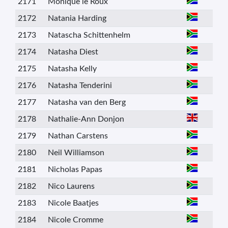
2171
Monique le Roux
2172
Natania Harding
2173
Natascha Schittenhelm
2174
Natasha Diest
2175
Natasha Kelly
2176
Natasha Tenderini
2177
Natasha van den Berg
2178
Nathalie-Ann Donjon
2179
Nathan Carstens
2180
Neil Williamson
2181
Nicholas Papas
2182
Nico Laurens
2183
Nicole Baatjes
2184
Nicole Cromme