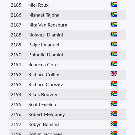
2185
Niel Roux
2186
Nishaat Tajbhai
2187
Nita Van Rensburg
2188
Nolwazi Dlamini
2189
Paige Emanuel
2190
Phindile Dlamini
2191
Rebecca Gore
2192
Richard Collins
2193
Richard Gurwitz
2194
Rikus Bouwer
2195
Roald Eiselen
2196
Robert Melouney
2197
Robyn Bonsma
2198
Robyn Jacobsen