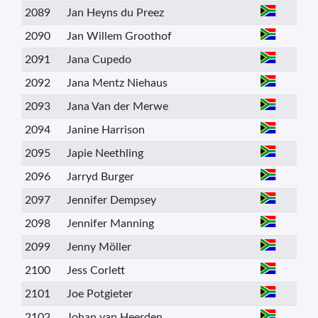
2089
Jan Heyns du Preez
2090
Jan Willem Groothof
2091
Jana Cupedo
2092
Jana Mentz Niehaus
2093
Jana Van der Merwe
2094
Janine Harrison
2095
Japie Neethling
2096
Jarryd Burger
2097
Jennifer Dempsey
2098
Jennifer Manning
2099
Jenny Möller
2100
Jess Corlett
2101
Joe Potgieter
2102
Johan van Heerden