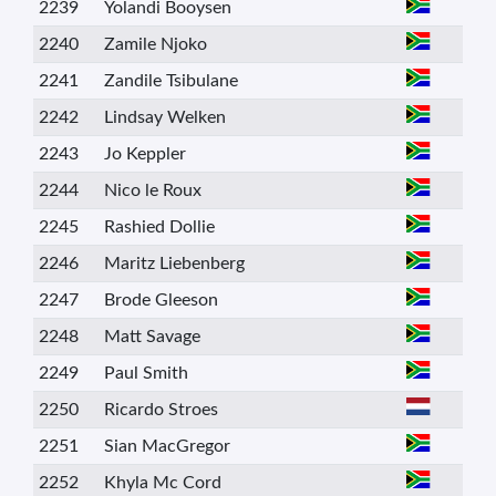
2239
Yolandi Booysen
2240
Zamile Njoko
2241
Zandile Tsibulane
2242
Lindsay Welken
2243
Jo Keppler
2244
Nico le Roux
2245
Rashied Dollie
2246
Maritz Liebenberg
2247
Brode Gleeson
2248
Matt Savage
2249
Paul Smith
2250
Ricardo Stroes
2251
Sian MacGregor
2252
Khyla Mc Cord