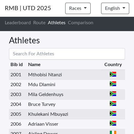
RMB | UTD 2025
Races
English
Leaderboard
Route
Athletes
Comparison
Athletes
Bib id
Name
Country
2001
Mthobisi Ntanzi
2002
Mdu Dlamini
2003
Mila Geldenhuys
2004
Bruce Turvey
2005
Khulekani Mbuyazi
2006
Adriaan Visser