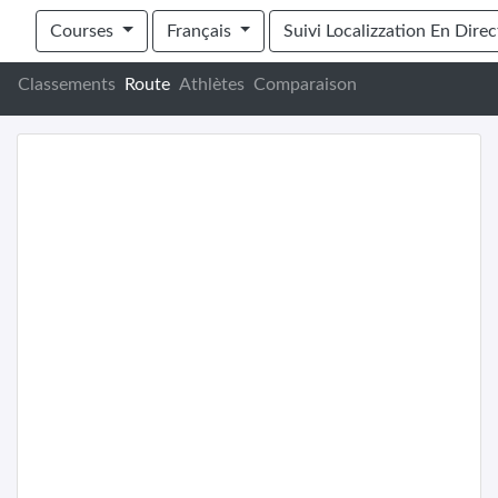
Cederberg Traverse 2024
Courses
Français
Suivi Localizzation En Direc
Classements
Route
Athlètes
Comparaison