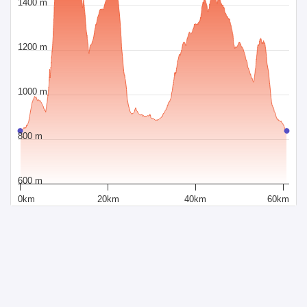
1400 m
1200 m
1000 m
800 m
600 m
0km
20km
40km
60km
Distance
Powered by Sportraxs
Sportraxs © 2015-2026
LES FONCTIONS
MÉDIA SOCIAUX