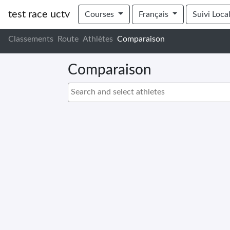
test race uctv
Courses
Français
Suivi Loca
Classements
Route
Athlètes
Comparaison
Comparaison