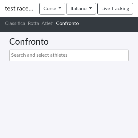
test race uctv
Corse
Italiano
Live Tracking
Classifica
Rotta
Atleti
Confronto
Confronto